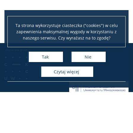
Ta strona wykorzystuje ciasteczka ("cookies") w celu
zapewnienia maksymalnej wygody w korzystaniu z
naszego serwisu. Czy wyrażasz na to zgodę?
Tak
Nie
czytaj więcej
ul. Krakowskie Przedmieście 24, pok. 110
00-927 Warszawa
tel.: (+48) 22 552 26 12, (+48) 22 552 05 38
e-mail:
prezydium@parlament.uw.edu.pl